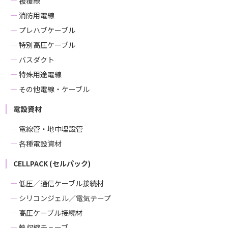
被覆線
消防用電線
プレハブケーブル
特別高圧ケーブル
バスダクト
特殊用途電線
その他電線・ケーブル
電設資材
電線管・地中埋設管
各種電設資材
CELLPACK (セルパック)
低圧／通信ケーブル接続材
シリコンジェル／電気テープ
高圧ケーブル接続材
熱収縮チューブ