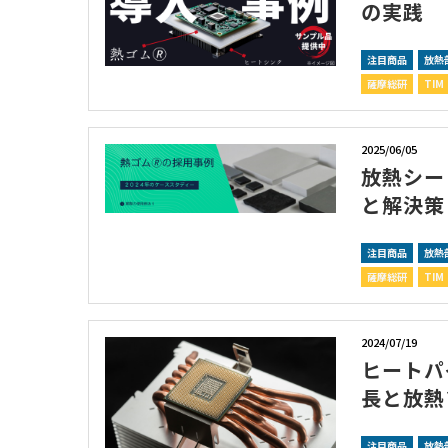
の実践
注目商品
放熱
薩摩総研
TIM
2025/06/05
放熱シー
と解決策
注目商品
放熱
薩摩総研
TIM
2024/07/19
ヒートパイ
長と放熱
注目商品
放熱