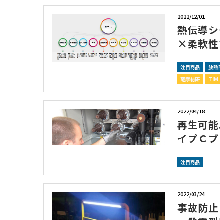
2022/12/01
熱伝導シ
×柔軟性
注目商品
放熱
薩摩総研
TIM
2022/04/18
再生可能
イプＣブ
注目商品
2022/03/24
事故防止