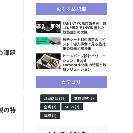
おすすめ記事
FANレスPC熱対策事例｜熱
ゴム®導入で14℃改善した
放熱設計の実践
放熱シート材料選定のポイ
ント｜導入事例で見る熱対
策の課題と解決策
の課題
ヒートパイプ設計バリエー
ション｜Boyd
corporation製の特長と放
熱ソリューション
カテゴリ
注目商品 (29)
放熱部材 (9)
企業 (3)
SDGs (2)
n製の特
電線 (1)