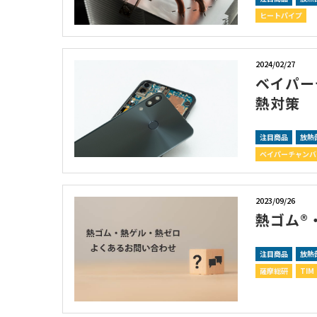
ヒートパイプ
2024/02/27
ベイパー
熱対策
注目商品
放熱
ベイパーチャンバ
2023/09/26
熱ゴム®
注目商品
放熱
薩摩総研
TIM