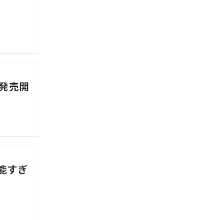
ら発売開
能すぎ