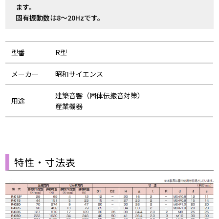
ます。
固有振動数は8～20Hzです。
型番
R型
メーカー
昭和サイエンス
建築音響（固体伝搬音対策）
用途
産業機器
特性・寸法表