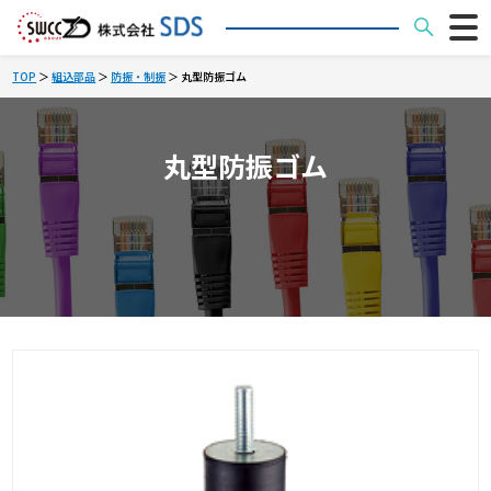
TOP
＞
組込部品
＞
防振・制振
＞ 丸型防振ゴム
丸型防振ゴム