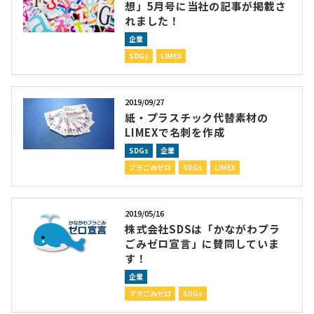
想」5月号に当社の記事が掲載さ
れました！
企業
SDGs
LIMEX
2019/09/27
紙・プラスチック代替素材の
LIMEXで名刺を作成
SDGs
企業
プラごみゼロ
SDGs
LIMEX
2019/05/16
株式会社SDSは「かながわプラ
ごみゼロ宣言」に賛同していま
す！
企業
プラごみゼロ
SDGs