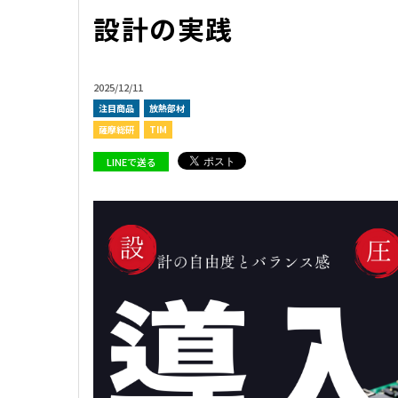
設計の実践
2025/12/11
注目商品
放熱部材
薩摩総研
TIM
LINEで送る