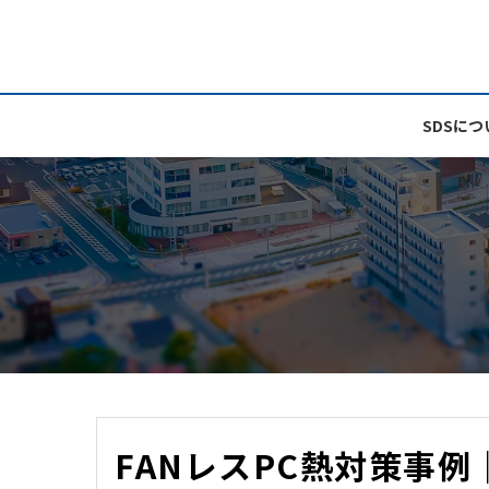
TOP
>
注目商品
放熱部材
> FANレスPC熱対策事例｜熱ゴム®導入で14℃改善
SDSにつ
FANレスPC熱対策事例