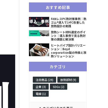
おすすめ記事
FANレスPC熱対策事例｜熱
ゴム®導入で14℃改善した
放熱設計の実践
放熱シート材料選定のポイ
ント｜導入事例で見る熱対
策の課題と解決策
ヒートパイプ設計バリエー
ション｜Boyd
corporation製の特長と放
熱ソリューション
カテゴリ
注目商品 (29)
放熱部材 (9)
企業 (3)
SDGs (2)
電線 (1)